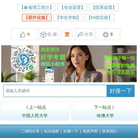
【麻省理工简介】
【专业设置】
【院系设置】
【硬件设施】
【学生学制】
【纠错完善】
4
收 藏
赏
分享
8
好搜一下
上一站点
下一站点
〈
〉
中国人民大学
哈佛大学
二维码分享
|
站点地图
|
好搜一下
|
免责声明
|
联系我们