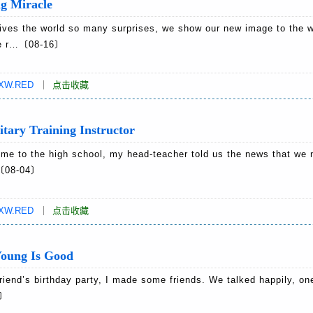
Miracle
 the world so many surprises, we show our new image to the w
the r…〔08-16〕
XW.RED
｜
点击收藏
Training Instructor
 to the high school, my head-teacher told us the news that we 
…〔08-04〕
XW.RED
｜
点击收藏
ng Is Good
nd’s birthday party, I made some friends. We talked happily, on
0〕