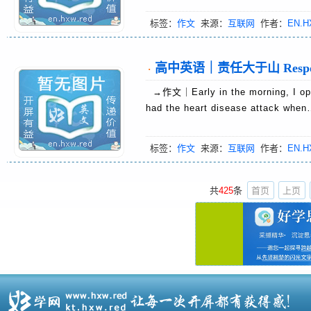
标签：
作文
来源：
互联网
作者：
EN.H
高中英语｜责任大于山 Responsibi
·
→作文｜Early in the morning, I open
had the heart disease attack wh
标签：
作文
来源：
互联网
作者：
EN.H
共
425
条
首页
上页