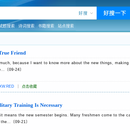
好搜
试题搜索
诗词搜索
书籍搜索
站点搜索
e Friend
ch, because I want to know more about the new things, making 
the…〔09-24〕
XW.RED
｜
点击收藏
Training Is Necessary
eans the new semester begins. Many freshmen come to the c
get the…〔09-21〕