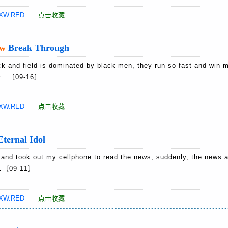
XW.RED
｜
点击收藏
w
Break Through
 and field is dominated by black men, they run so fast and win 
n&r…〔09-16〕
XW.RED
｜
点击收藏
nal Idol
 took out my cellphone to read the news, suddenly, the news a
d…〔09-11〕
XW.RED
｜
点击收藏