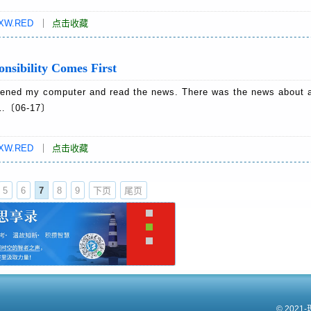
XW.RED
｜
点击收藏
lity Comes First
ed my computer and read the news. There was the news about a
en…〔06-17〕
XW.RED
｜
点击收藏
5
6
7
8
9
下页
尾页
© 2021