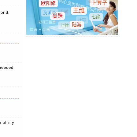
orld.
needed
e of my