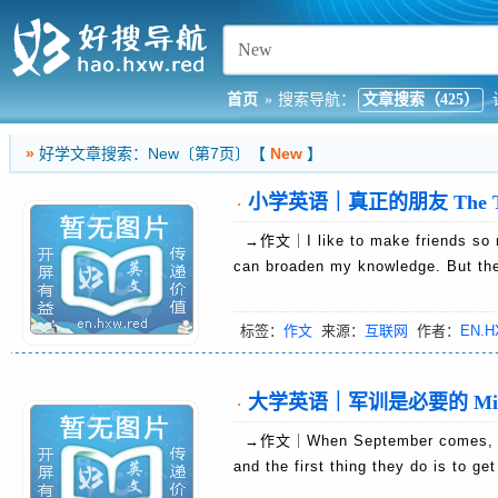
首页
»
搜索导航：
文章搜索（425）
»
好学文章搜索：New〔第7页〕【
New
】
小学英语｜真正的朋友 The Tru
·
→作文｜I like to make friends so mu
can broaden my knowledge. But 
标签：
作文
来源：
互联网
作者：
EN.H
大学英语｜军训是必要的 Military 
·
→作文｜When September comes, it m
and the first thing they do is to 