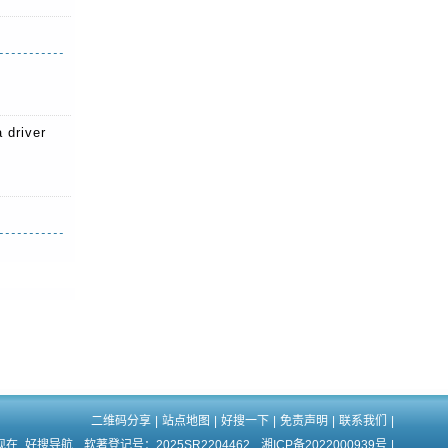
 driver
二维码分享
|
站点地图
|
好搜一下
|
免责声明
|
联系我们
|
-现在
好搜导航
软著登记号：2025SR2204462
湘ICP备2022000939号
|