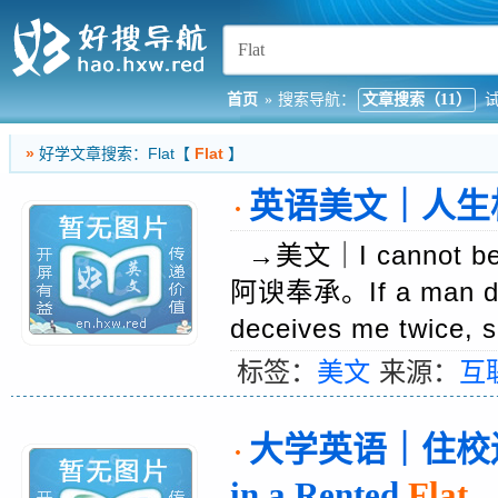
首页
»
搜索导航：
文章搜索（11）
»
好学文章搜索：Flat【
Flat
】
英语美文｜人生格言警
·
→美文｜I cannot be yo
阿谀奉承。If a man dece
deceives me twice
标签：
美文
来源：
互
大学英语｜住校还是自
·
in a Rented
Flat