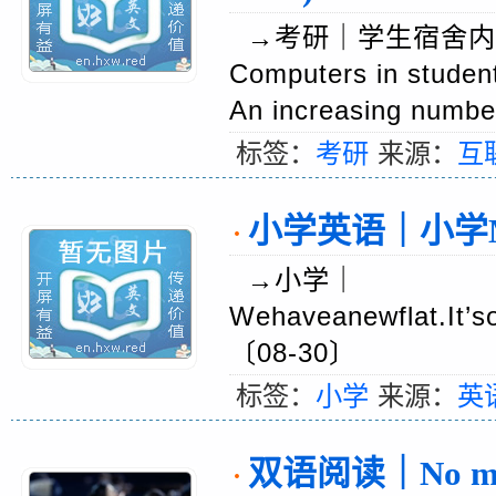
→考研｜学生宿舍内的电脑(
Computers in studen
An increasing numb
标签：
考研
来源：
互
小学英语｜小学M
·
→小学｜
Wehaveanewflat.It’s
〔08-30〕
标签：
小学
来源：
英
双语阅读｜No mat
·