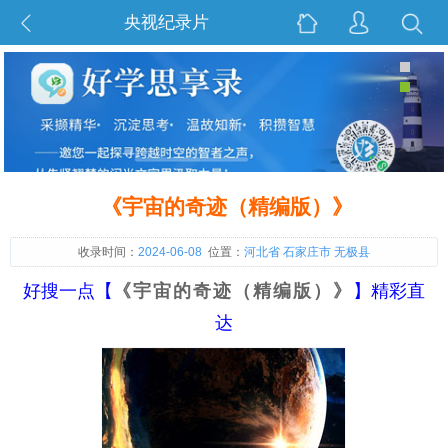
央视纪录片
《宇宙的奇迹（精编版）》
收录时间：
2024-06-08
位置：
河北省 石家庄市 无极县
好搜一点【
《宇宙的奇迹（精编版）》
】精彩直
达