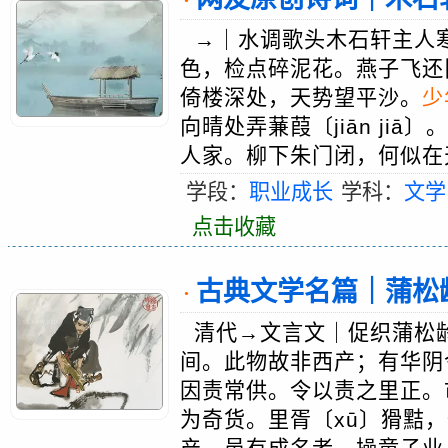
·
→｜水调歌头木石轩主人
色，检点碎泥花。燕子飞还
倚楼深处，天势望平沙。
少
向晴处弄蒹葭〔jiān ji
人家。柳下朱门闭，何似在天
学段：
职业成长
学科：
文学
点击收藏
古典文学名篇｜蒲松龄：
·
清代→文言文｜促织蒲松
间。此物故非西产；有华阴
因责常供。令以责之里正。
为奇货。里胥〔xū〕猾黠