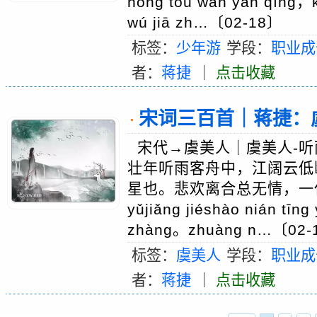
hóng tòu wǎn yān qīng，k
wú jiā zh…〔02-18〕
标签：
少年游
学段：
职业成
者：
蒋捷
｜
点击收藏
宋词三百首｜蒋捷：虞美人·
·
宋代→虞美人｜虞美人-听
壮年听雨客舟中，江阔云低
星也。悲欢离合总无情，一任阶前
yǔjiǎng jiéshào nián tīn
zhàng。zhuàng n…〔02-
标签：
虞美人
学段：
职业成
者：
蒋捷
｜
点击收藏