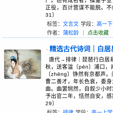
产。邑有成名者，操童子业
正役，百计营谋不能脱。不
31〕
标签：
文言文
学段：
高一下
作者：
蒲松龄
｜
点击收藏
精选古代诗词｜白居易：琵
·
唐代→排律｜琵琶行白居
秋，送客湓〔pén〕浦口
〔zhēng〕铮然有京都声
曹二善才，年长色衰，委身
曲。曲罢悯然，自叙少小时
予出官二年，恬然自安，感
29〕
标签：
排律
学段：
高一上学