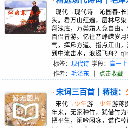
精选现代诗词｜毛泽
·
现代→现代诗｜沁园春-长
头。看万山红遍，层林尽染
翔浅底，万类霜天竞自由。
百侣曾游。忆往昔峥嵘岁月
气，挥斥方遒。指点江山，
到中流击水，浪遏飞舟？qìn y
标签：
现代诗
学段：
高一上
作者：
毛泽东
｜
点击收藏
宋词三百首｜蒋捷：
·
宋代→
少年
游｜
少年
游蒋
年来，无家种竹，犹借竹为
把平生，闲吟闲咏，谱作棹歌声。shà