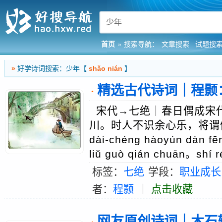
首页
»
搜索导航：
文章搜索
试题搜
»
好学诗词搜索：少年【
shǎo nián
】
精选古代诗词｜程颢：春日偶
·
宋代→七绝｜春日偶成宋代
川。时人不识余心乐，将谓
dài-chéng hàoyún dàn fē
liǔ guò qián chuān。shí
标签：
七绝
学段：
职业成长
者：
程颢
｜
点击收藏
网友原创诗词｜木石