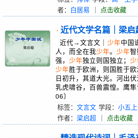
者：
白居易
｜
点击收藏
近代文学名篇｜梁启
·
近代→文言文｜
少年
中国
人，而全在我
少年
。
少年
智
强，
少年
独立则国独立；
少
少年
胜于欧洲，则国胜于欧
日初升，其道大光。河出伏
乳虎啸谷，百兽震惶。鹰隼
06〕
标签：
文言文
学段：
小五上
作者：
梁启超
｜
点击收藏