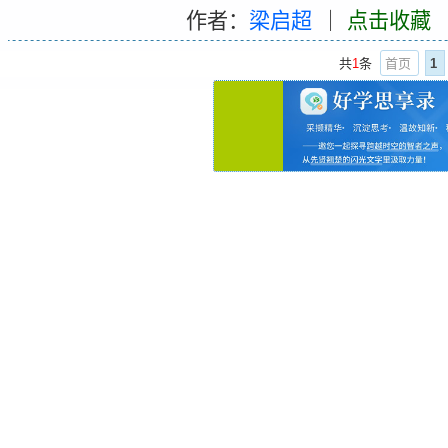
作者：
梁启超
｜
点击收藏
共
1
条
首页
1