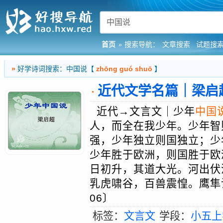
首页
»
搜索导航：
文章搜索
试题搜
»
好学诗词搜索：中国说【
zhōng guó shuō
】
近代文学名篇｜梁启
·
近代→文言文｜少年
中国
人，而全在我少年。少年智
强，少年独立则国独立；少
少年胜于欧洲，则国胜于欧
日初升，其道大光。河出伏
乳虎啸谷，百兽震惶。鹰隼
06〕
标签：
文言文
学段：
小五上