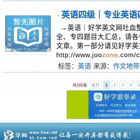
英语四级｜专业英语
·
→英语｜好学英文网吐血
全、专四题目大汇总，请各
文章。第一部分请见好学英
http://www.joo
zone
.com/
标签：
英语
来源：
作文地带
共
165
条
首页
1
2
3
4
5