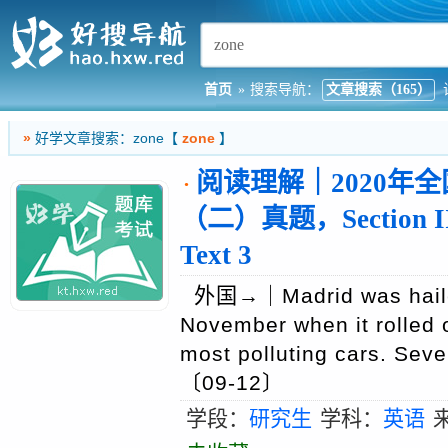
首页
»
搜索导航：
文章搜索（165）
»
好学文章搜索：zone【
zone
】
阅读理解｜2020年
·
（二）真题，Section II
Text 3
外国→｜Madrid was hailed 
November when it rolled o
most polluting cars. Sev
〔09-12〕
学段：
研究生
学科：
英语