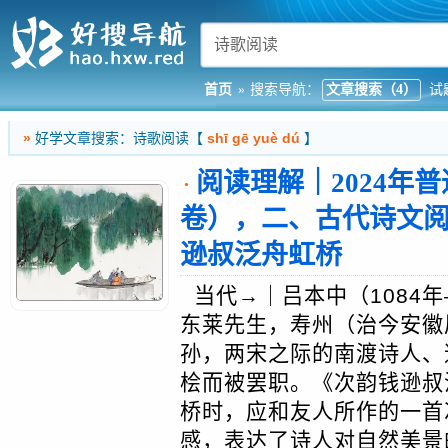
首页
»
搜索导航：
文章搜索（4）
试
»
好学文章搜索：诗歌阅读【
shī gē yuè dú
】
阅读理解｜2024年
·
卷），二、古代诗文阅
逊叔泛舟虹桥
当代→｜吕本中（1084年
东莱先生，寿州（治今安徽
孙，两宋之际的南渡诗人、
桧而被罢职。《次韵钱逊叔
桥时，应和友人所作的一首
感，表达了诗人对自然美景的