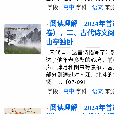
学段：
高中
学科：
语文
来
阅读理解｜2024年
·
卷），二、古代诗文阅
山亭独卧
宋代→｜这首诗描写了叶
达了他年老多愁的心境。前
声、薄月和阴虫等景象，营
部分则通过对南江、北斗的
慨。…〔07-09〕
学段：
高中
学科：
语文
来
阅读理解｜2024年
·