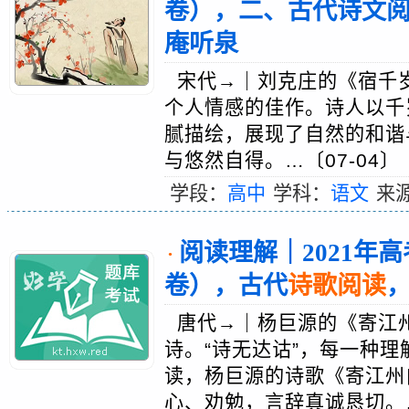
卷），二、古代诗文阅
庵听泉
宋代→｜刘克庄的《宿千
个人情感的佳作。诗人以千
腻描绘，展现了自然的和谐
与悠然自得。…〔07-04〕
学段：
高中
学科：
语文
来
阅读理解｜2021年
·
卷），古代
诗歌阅读
唐代→｜杨巨源的《寄江
诗。“诗无达诂”，每一种
读，杨巨源的诗歌《寄江州
心、劝勉，言辞真诚恳切。…