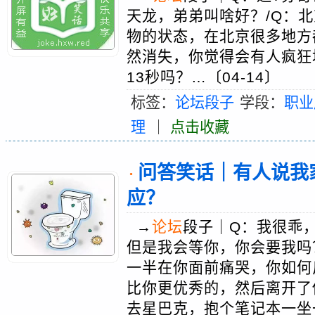
天龙，弟弟叫啥好？/Q：
物的状态，在北京很多地方
然消失，你觉得会有人疯狂地
13秒吗？…〔04-14〕
标签：
论坛段子
学段：
职业
理
｜
点击收藏
问答笑话｜有人说我
·
应？
→
论坛
段子｜Q：我很乖
但是我会等你，你会要我吗
一半在你面前痛哭，你如何
比你更优秀的，然后离开了
去星巴克，抱个笔记本一坐一