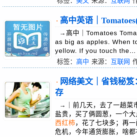
标签：
美文
来源：
互联网
高中英语｜Tomatoes
·
→高中｜Tomatoes Tomatoes
as big as apples. When to
yellow. If you touch th
标签：
高中
来源：
互联网
网络美文｜省钱秘笈
·
存
→｜前几天，去了一趟菜
盐贵，买了俩圆葱，一个大
西红柿
，花了七块多；再一
危机，今年通货膨胀，啥都