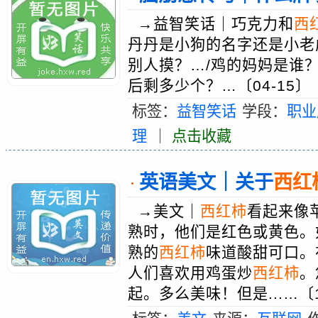
→益智笑话｜巧克力和
西
丹丹是小狗的名字还是小老
别人摸？…/鸡的妈妈是谁？
后剩多少个？…〔04-15〕
标签：
益智笑话
学段：
职业
理
｜
点击收藏
英语美文｜关于
西红
·
→美文｜
西红柿
看起来像
熟时，他们是红色或黄色。
熟的
西红柿
味道酸甜可口。
人们喜欢用鸡蛋炒
西红柿
。
起。多么美味！但是...…〔1