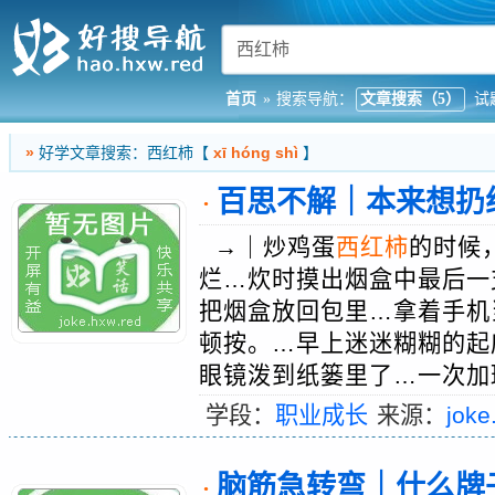
首页
»
搜索导航：
文章搜索（5）
试
»
好学文章搜索：西红柿【
xī hóng shì
】
百思不解｜本来想扔
·
→｜炒鸡蛋
西红柿
的时候
烂…炊时摸出烟盒中最后一支
把烟盒放回包里…拿着手机
顿按。…早上迷迷糊糊的起
眼镜泼到纸篓里了…一次加班
学段：
职业成长
来源：
joke
脑筋急转弯｜什么牌
·