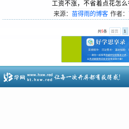
工资不涨，不省着点花怎么行
来源：
苗得雨的博客
作者：
共
5
条
首页
1