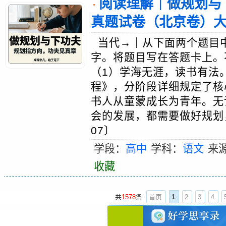
阅读理解｜做规划与下
·
真题试卷（北京卷）
当代→｜从下面两个题目中
字。将题目写在答题卡上。
（1）学海无涯，读书有法
程》，分阶段详细规定了核
书人从童蒙成长为青年。无
会的发展，都需要做好规划
07〕
学段：
高中
学科：
语文
来
收藏
共
1578
条
首页
1
2
3
4