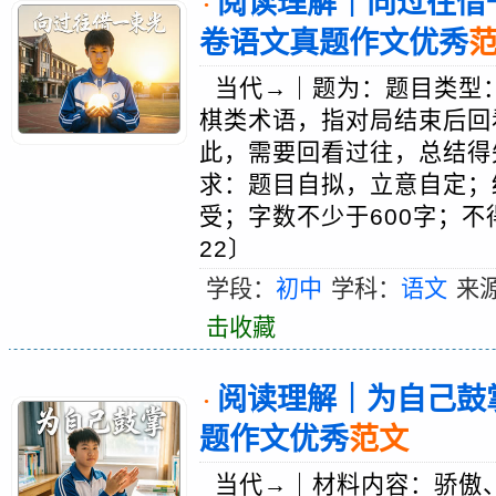
阅读理解｜向过往借一
·
卷语文真题作文优秀
当代→｜题为：题目类型：
棋类术语，指对局结束后回
此，需要回看过往，总结得
求：题目自拟，立意自定；
受；字数不少于600字；不
22〕
学段：
初中
学科：
语文
来
击收藏
阅读理解｜为自己鼓掌
·
题作文优秀
范文
当代→｜材料内容：骄傲