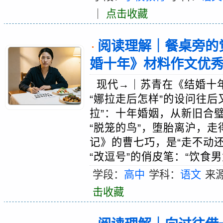
｜
点击收藏
阅读理解｜餐桌旁的
·
婚十年》材料作文优
现代→｜苏青在《结婚十年
“娜拉走后怎样”的设问往
拉”：十年婚姻，从新旧合
“脱笼的鸟”，堕胎离沪，
记》的曹七巧，是“走不动
“改逗号”的俏皮笔：“饮食男
学段：
高中
学科：
语文
来
击收藏