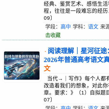
经典、鉴赏艺术、感悟生活
程，往往是一段难忘的经历…
09〕
学段：
高中
学科：
语文
来
击收藏
阅读理解｜星河征途
·
2026年普通高考语
文
当代→｜写作》每个人都
改造着我们的想象，对此你
章。要求：》（1）自拟题目
07〕
学段：
高中
学科：
语文
来