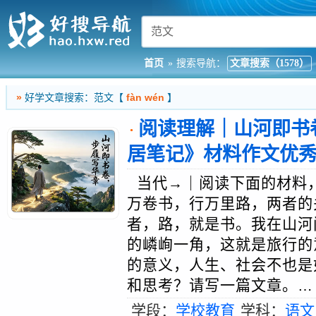
首页
»
搜索导航：
文章搜索（1578）
»
好学文章搜索：范文【
fàn wén
】
阅读理解｜山河即书
·
居笔记》材料作文优
当代→｜阅读下面的材料，
万卷书，行万里路，两者的
者，路，就是书。我在山河
的嶙峋一角，这就是旅行的
的意义，人生、社会不也是
和思考？请写一篇文章。…〔
学段：
学校教育
学科：
语文