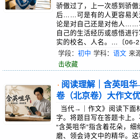
骄傲过了，上一次感到骄傲
后……可是有的人更容易关
论是对自己还是对他人……
自己的生活经历或感悟进行
实的校名、人名。…〔06-2
学段：
初中
学科：
语文
来
击收藏
阅读理解｜含英咀华—
·
卷（北京卷）大作文
当代→｜作文》阅读下面材
字。将题目写在答题卡上。
“含英咀华”指含着花朵，
磨、领会诗文中的精华。这