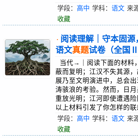
学段：
高中
学科：
语文
来
收藏
阅读理解｜守本固源，
·
语文
真题
试卷（全国
当代→｜阅读下面的材料，
蔽而复明；江汉不失其源，
展乃至文明演进中，总会出
涛骇浪的考验。然而，日月
重放光明；江河即使遭遇险
以上材料引发了你怎样的联想
学段：
高中
学科：
语文
来
收藏