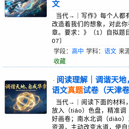
文
当代→｜写作》每个人都
改造着我们的想象，对此你
章。要求：》（1）自拟题目
07〕
学段：
高中
学科：
语文
来
收藏
阅读理解｜调谐天地，
·
语文
真题
试卷（天津
当代→｜阅读下面的材料
放入（tiáo）色盘，精准调
好画卷；南水北调（diào
资源，主动改变水道，使自