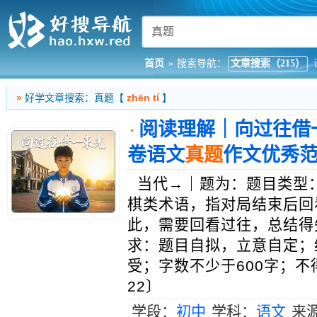
首页
»
搜索导航：
文章搜索（215）
»
好学文章搜索：真题【
zhēn tí
】
阅读理解｜向过往借一
·
卷语文
真题
作文优秀
当代→｜题为：题目类型：
棋类术语，指对局结束后回
此，需要回看过往，总结得
求：题目自拟，立意自定；
受；字数不少于600字；不
22〕
学段：
初中
学科：
语文
来