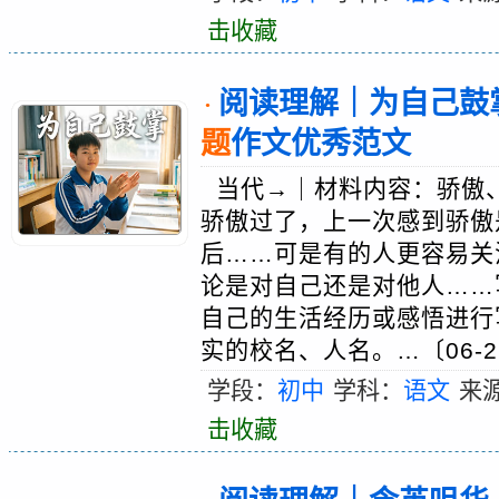
击收藏
阅读理解｜为自己鼓掌
·
题
作文优秀范文
当代→｜材料内容：骄傲
骄傲过了，上一次感到骄傲
后……可是有的人更容易关
论是对自己还是对他人……
自己的生活经历或感悟进行
实的校名、人名。…〔06-2
学段：
初中
学科：
语文
来
击收藏