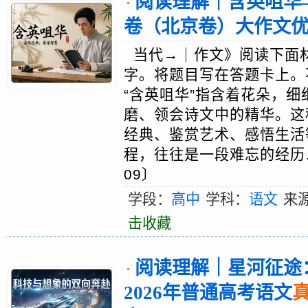
阅读理解｜含英咀华—
·
卷（北京卷）大作文
当代→｜作文》阅读下面材
字。将题目写在答题卡上。
“含英咀华”指含着花朵，
磨、领会诗文中的精华。这
经典、鉴赏艺术、感悟生活
程，往往是一段难忘的经历…
09〕
学段：
高中
学科：
语文
来
击收藏
阅读理解｜星河征途
·
2026年普通高考语文