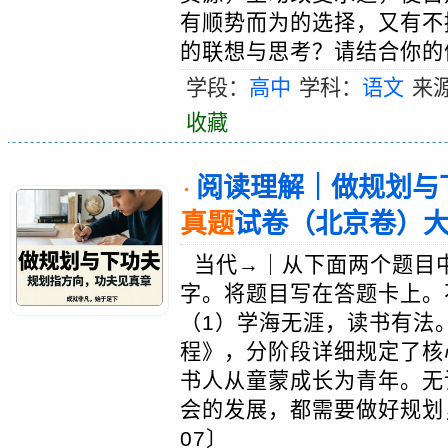
有顺势而为的选择，又有不
的联想与思考？请结合你的体
学段：
高中
学科：
语文
来
收藏
阅读理解｜做规划与下
·
真题
试卷（北京卷）
当代→｜从下面两个题目中
字。将题目写在答题卡上。
（1）学海无涯，读书有法
程》，分阶段详细规定了核
书人从童蒙成长为青年。无
会的发展，都需要做好规划
07〕