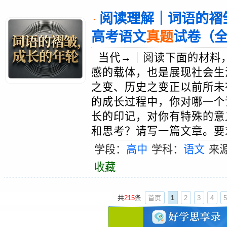
阅读理解｜词语的褶皱
·
高考语文
真题
试卷（
当代→｜阅读下面的材料
感的载体，也是展现社会生
之变、历史之变正以前所未
的成长过程中，你对哪一个
长的印记，对你有特殊的意义
和思考？请写一篇文章。要求
学段：
高中
学科：
语文
来
收藏
共
215
条
首页
1
2
3
4
5