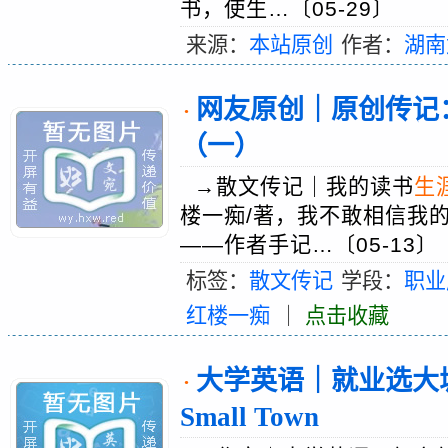
书，使生…〔05-29〕
来源：
本站原创
作者：
湖南
网友原创｜原创传记
·
（一）
→散文传记｜我的读书
生
楼一痴/著，我不敢相信我
——作者手记…〔05-13〕
标签：
散文传记
学段：
职业
红楼一痴
｜
点击收藏
大学英语｜就业选大城市
·
Small Town