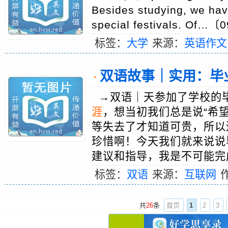
Besides studying, we hav
special festivals. Of…〔
标签：
大学
来源：
英语作文
双语故事｜实用：毕
·
→双语｜天参加了学校的
涯
，想当初我们总是说“希
等失去了才知道可贵，所以
珍惜啊！今天我们就来说说
建议和指导，我是不可能完成
标签：
双语
来源：
互联网
共
26
条
首页
1
2
3