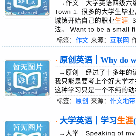
→作文｜大学英语四级六级作文预
Town 1. 很多的大学生毕
城镇开始自己的职业
生涯
;
法。 Want to be a small 
标签：
作文
来源：
互联网
原创英语｜Why do w
·
→原创｜经过了十多年的
我只能是要考上个好大学才
这种学习只是一个不纯的动机
标签：
原创
来源：
作文地带
大学英语｜学习
生涯
·
→大学｜Speaking of my stude