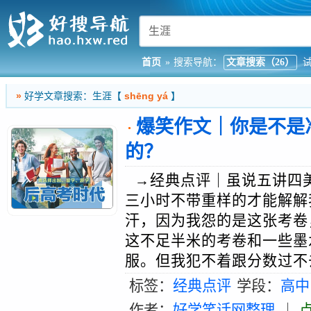
首页
»
搜索导航：
文章搜索（26）
»
好学文章搜索：生涯【
shēng yá
】
爆笑作文｜你是不是
·
的？
→经典点评｜虽说五讲四
三小时不带重样的才能解解
汗，因为我怨的是这张考卷
这不足半米的考卷和一些墨
服。但我犯不着跟分数过不去
标签：
经典点评
学段：
高中
作者：
好学笑话网整理
｜