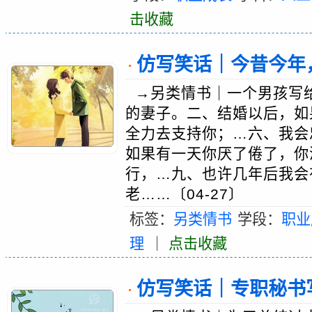
击收藏
仿写笑话｜今昔今年
·
→另类情书｜一个男孩写
的妻子。二、结婚以后，如
全力去支持你；…六、我会
如果有一天你厌了倦了，你
行，…九、也许几年后我会
老……〔04-27〕
标签：
另类情书
学段：
职业
理
｜
点击收藏
仿写笑话｜专职秘书
·