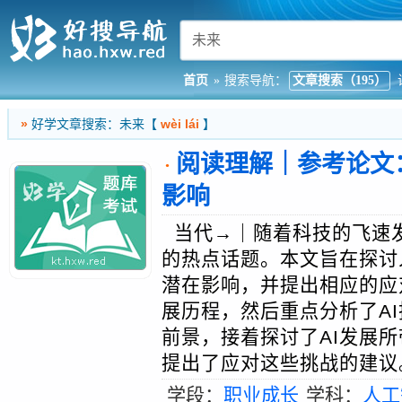
首页
»
搜索导航：
文章搜索（195）
»
好学文章搜索：未来【
wèi lái
】
阅读理解｜参考论文
·
影响
当代→｜随着科技的飞速发
的热点话题。本文旨在探讨
潜在影响，并提出相应的应
展历程，然后重点分析了A
前景，接着探讨了AI发展
提出了应对这些挑战的建议。
学段：
职业成长
学科：
人工