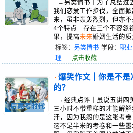
→另类情书｜为了总结过
我们恋爱工作步伐，全面掀
来，虽非轰轰烈烈，但亦不
4个特点…存在三个不容忽
果，提高
未来
婚姻生活的质
标签：
另类情书
学段：
职业
理
｜
点击收藏
爆笑作文｜你是不是
·
的？
→经典点评｜虽说五讲四
三小时不带重样的才能解解
汗，因为我怨的是这张考卷
这不足半米的考卷和一些墨