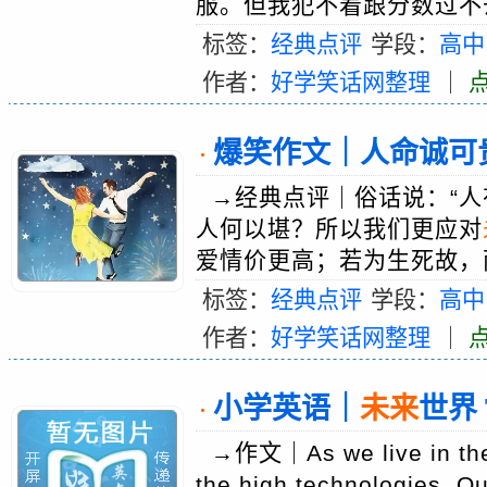
服。但我犯不着跟分数过不去
标签：
经典点评
学段：
高中
作者：
好学笑话网整理
｜
爆笑作文｜人命诚可
·
→经典点评｜俗话说：“人
人何以堪？所以我们更应对
爱情价更高；若为生死故，两
标签：
经典点评
学段：
高中
作者：
好学笑话网整理
｜
小学英语｜
未来
世界 T
·
→作文｜As we live in the 
the high technologies. O