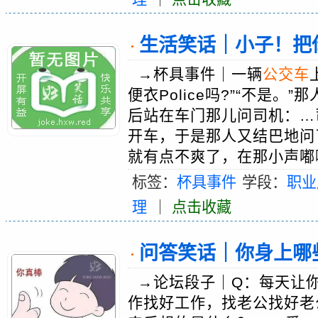
生活笑话｜小子！把
·
→杯具事件｜一辆
公交车
便衣Police吗?”“不是。
后站在车门那儿问司机：…
开车，于是那人又结巴地问
就有点不爽了，在那小声嘟囔
标签：
杯具事件
学段：
职业
理
｜
点击收藏
问答笑话｜你身上哪
·
→论坛段子｜Q：每天让你
作找好工作，找老公找好老