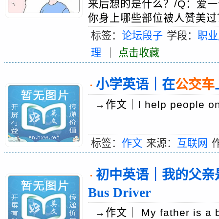
来后想的是什么？/Q：爱
你身上哪些部位被人赞美过？
标签：
论坛段子
学段：
职业
理
｜
点击收藏
小学英语｜在
公交车
·
→作文｜I help people on
标签：
作文
来源：
互联网
初中英语｜我的父亲
·
Bus Driver
→作文｜ My father is a bu