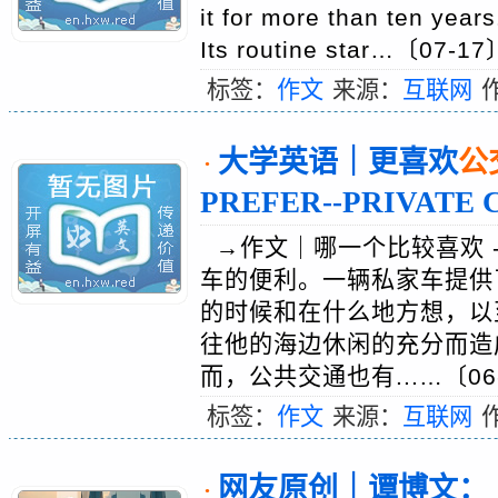
it for more than ten years
Its routine star…〔07-17
标签：
作文
来源：
互联网
大学英语｜更喜欢
公
·
PREFER--PRIVATE 
→作文｜哪一个比较喜欢 -
车的便利。一辆私家车提供
的时候和在什么地方想，以
往他的海边休闲的充分而造
而，公共交通也有...…〔06
标签：
作文
来源：
互联网
网友原创｜谭博文：
·