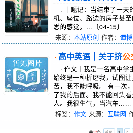
→｜题记：当结束了一天
机、座位、路边的房子甚至
悉的感觉。…〔04-15〕
来源：
本站原创
作者：
谭博
高中英语｜关于挤
公
·
→作文｜我是一名高中学
始终是一种折磨我，试图让
苦，我不能呼吸。 有一次
了我的后面。我不能回头看
人。我很生气，当汽车...…〔
标签：
作文
来源：
互联网
共
12
条
首页
1
2