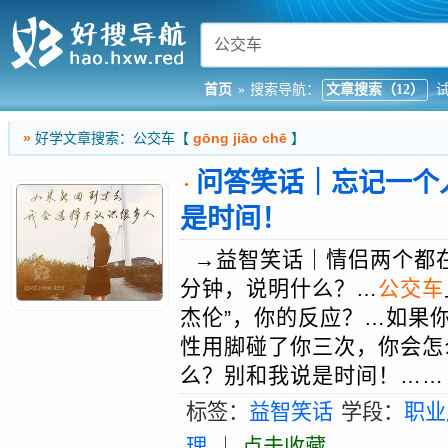
首页
»
搜索导航：
文章搜索（12）
»
好学文章搜索：公交车【
gōng jiāo chē
】
问答笑话｜忘记一个
·
是时间！
→益智笑话｜情侣两个都在
分钟，说明什么？…
公交车
杰伦”，你的反应？…如果
性用脚碰了你三次，你会怎
么？别和我说是时间！……〔
标签：
益智笑话
学段：
职业
理
｜
点击收藏