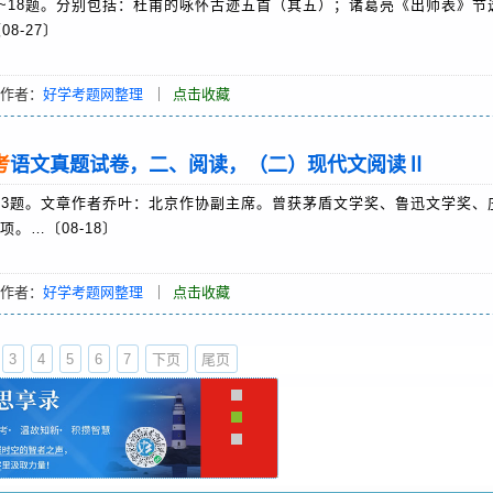
~18题。分别包括：杜甫的咏怀古迹五首（其五）；诸葛亮《出师表》节
8-27〕
作者：
好学考题网整理
｜
点击收藏
考
语文真题试卷，二、阅读，（二）现代文阅读Ⅱ
13题。文章作者乔叶：北京作协副主席。曾获茅盾文学奖、鲁迅文学奖、
。…〔08-18〕
作者：
好学考题网整理
｜
点击收藏
3
4
5
6
7
下页
尾页