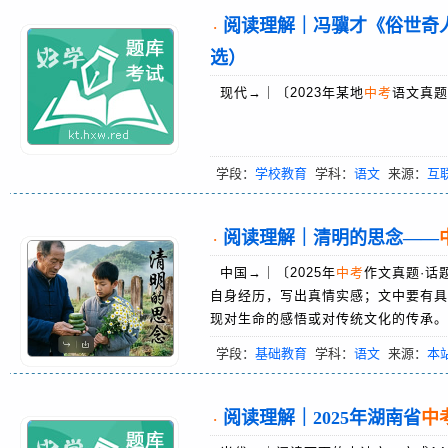
阅读理解｜冯骥才《俗世奇
·
选）
现代→｜〔2023年某地
中考
语文真题
学段：
学校教育
学科：
语文
来源：
互
阅读理解｜清明的思念——
·
中国→｜〔2025年
中考
作文真题·话
自身经历，写出真情实感；文中要有具
现对生命的感悟或对传统文化的传承。…
学段：
基础教育
学科：
语文
来源：
本
阅读理解｜2025年湖南省
中
·