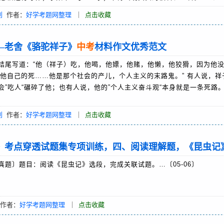
创
作者：
好学考题网整理
｜
点击收藏
—老舍《骆驼祥子》
中考
材料作文优秀范文
尾写道：“他（祥子）吃，他喝，他嫖，他赌，他懒，他狡猾，因为他
他自己的死……他是那个社会的产儿，个人主义的末路鬼。” 有人说，祥
会”吃人“碾碎了他；也有人说，他的”个人主义奋斗观“本身就是一条死路
创
作者：
好学考题网整理
｜
点击收藏
》考点穿透试题集专项训练，四、阅读理解题，《昆虫记
真题〕题目：阅读《昆虫记》选段，完成关联试题。…〔05-06〕
作者：
好学考题网整理
｜
点击收藏