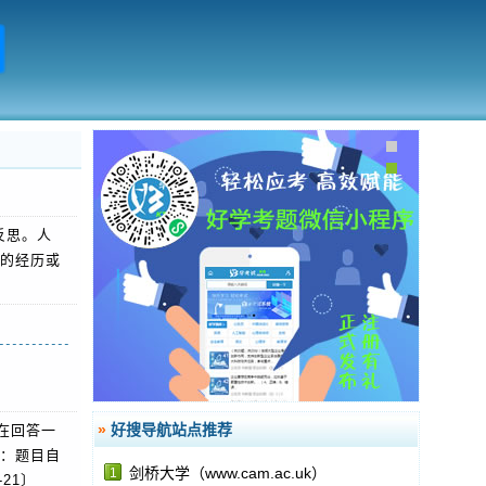
反思。人
的经历或
»
好搜导航站点推荐
在回答一
：题目自
剑桥大学（www.cam.ac.uk）
1
21〕