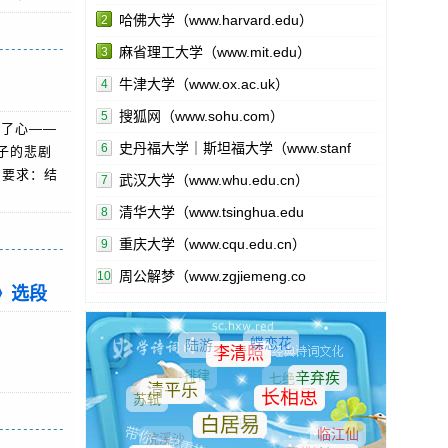
哈佛大学（www.harvard.edu）
2
麻省理工大学（www.mit.edu）
3
牛津大学（www.ox.ac.uk）
4
搜狐网（www.sohu.com）
5
没了心——
史丹福大学｜斯坦福大学（www.stanf
6
子的悲剧
。要求：结
武汉大学（www.whu.edu.cn）
7
清华大学（www.tsinghua.edu
8
重庆大学（www.cqu.edu.cn）
9
周公解梦（www.zgjiemeng.co
10
》选段