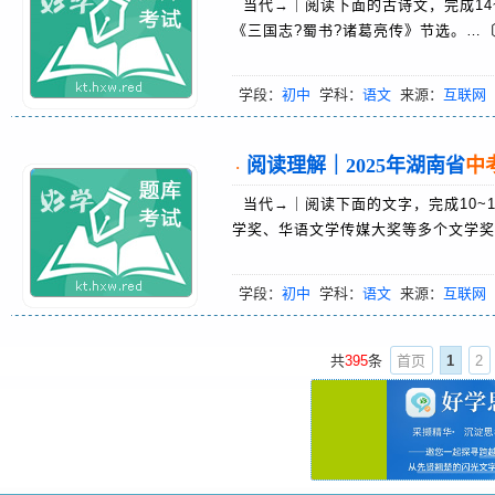
当代→｜阅读下面的古诗文，完成14
《三国志?蜀书?诸葛亮传》节选。…〔0
学段：
初中
学科：
语文
来源：
互联网
阅读理解｜2025年湖南省
中
·
当代→｜阅读下面的文字，完成10~
学奖、华语文学传媒大奖等多个文学奖项
学段：
初中
学科：
语文
来源：
互联网
共
395
条
首页
1
2