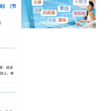
块》（节
4〕
要求：结合
向上，体