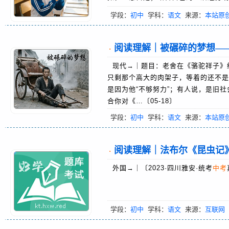
学段：
初中
学科：
语文
来源：
本站原
阅读理解｜被碾碎的梦想—
·
现代→｜题目：老舍在《骆驼祥子》结
只剩那个高大的肉架子，等着的还不是
是因为他“不够努力”；有人说，是旧社
合你对《…〔05-18〕
学段：
初中
学科：
语文
来源：
本站原
阅读理解｜法布尔《昆虫记
·
外国→｜〔2023·四川雅安·统考
中考
学段：
初中
学科：
语文
来源：
互联网