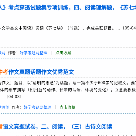
人》考点穿透试题集专项训练，四、阅读理解题，《苏七
·文学类文本阅读〕阅读《苏七块》（节选），完成关联题目。…〔05-0
联网
作者：
好学考题网整理
｜
点击收藏
中考
作文真题话题作文优秀范文
题作文〕题目：以“清明的思念”为话题，写一篇不少于600字的记叙文。
体的细节描写（如扫墓的动作、长辈的话语、环境的变化）；立意要积极
〔04-03〕
站原创
作者：
好学考题网整理
｜
点击收藏
考
语文真题试卷，二、阅读，（三）古诗文阅读