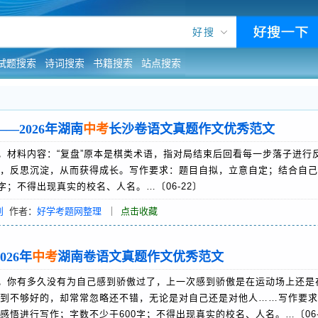
好搜
试题搜索
诗词搜索
书籍搜索
站点搜索
—2026年湖南
中考
长沙卷语文真题作文优秀范文
材料内容：“复盘”原本是棋类术语，指对局结束后回看每一步落子进行
，反思沉淀，从而获得成长。写作要求：题目自拟，立意自定；结合自己
字；不得出现真实的校名、人名。…〔06-22〕
创
作者：
好学考题网整理
｜
点击收藏
26年
中考
湖南卷语文真题作文优秀范文
。你有多久没有为自己感到骄傲过了，上一次感到骄傲是在运动场上还是
到不够好的，却常常忽略还不错，无论是对自己还是对他人……写作要求
悟进行写作；字数不少于600字；不得出现真实的校名、人名。…〔06-