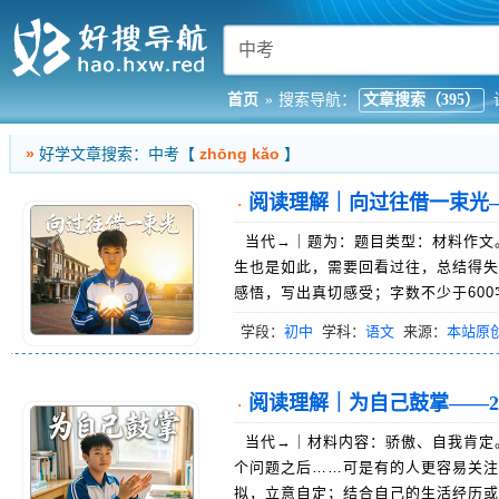
首页
»
搜索导航：
文章搜索（395）
»
好学文章搜索：中考【
zhōng kǎo
】
阅读理解｜向过往借一束光—
·
当代→｜题为：题目类型：材料作文。
生也是如此，需要回看过往，总结得失
感悟，写出真切感受；字数不少于600
学段：
初中
学科：
语文
来源：
本站原
阅读理解｜为自己鼓掌——20
·
当代→｜材料内容：骄傲、自我肯定
个问题之后……可是有的人更容易关注
拟，立意自定；结合自己的生活经历或感